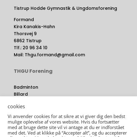
Tistrup Hodde Gymnastik & Ungdomsforening
Formand
Kira Kanakis-Hahn
Thorsvej 9
6862 Tistrup
Tlf.: 20 96 34 10
Mail: Thgu.formand@gmail.com
THGU Forening
Badminton
Billard
Gymnastik
cookies
Håndbold
Idræt om dagen
Vi anvender cookies for at sikre at vi giver dig den bedst
mulige oplevelse af vores website. Hvis du fortsætter
Jumping
med at bruge dette site vil vi antage at du er indforstået
Karate
med det. Ved at klikke på “Accepter alt”, og du accepterer
Petanque