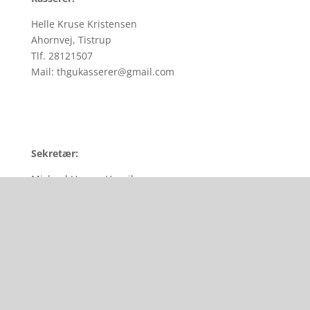
Helle Kruse Kristensen
Ahornvej, Tistrup
Tlf. 28121507
Mail: thgukasserer@gmail.com
Sekretær:
Michael Hygom Henriksen
Medlem:
Camilla Rosendahl Kjær