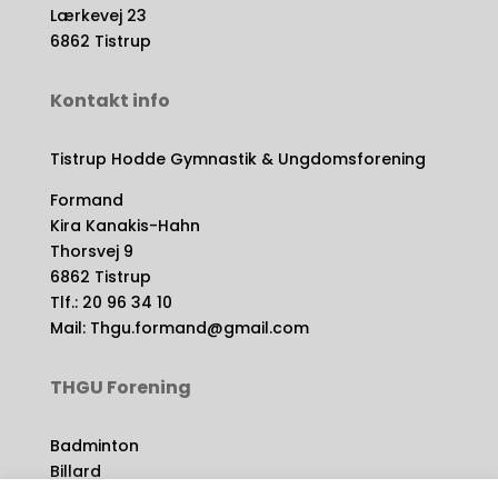
Lærkevej 23
6862 Tistrup
Kontakt for at komme til at spille:
Theodor Baun – 22790115
Kontakt info
Tistrup Hodde Gymnastik & Ungdomsforening
Formand
Kira Kanakis-Hahn
Thorsvej 9
6862 Tistrup
Tlf.: 20 96 34 10
Mail: Thgu.formand@gmail.com
THGU Forening
Badminton
Billard
Gymnastik