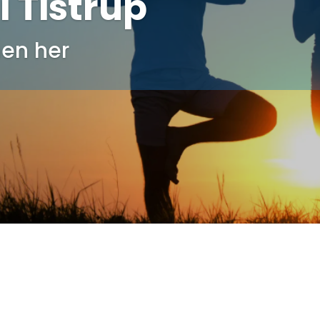
i Tistrup
en her