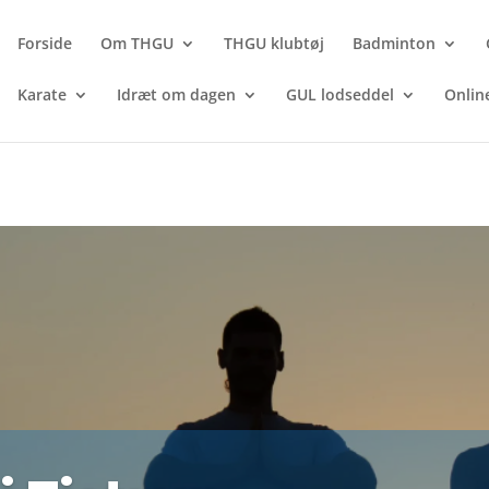
Forside
Om THGU
THGU klubtøj
Badminton
Karate
Idræt om dagen
GUL lodseddel
Onlin