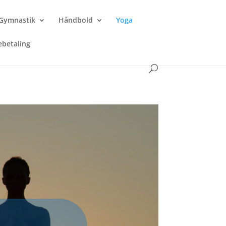
Gymnastik
Håndbold
Yoga
ebetaling